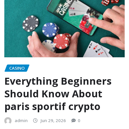
CASINO
Everything Beginners
Should Know About
paris sportif crypto
admin
Jun 29, 2026
0