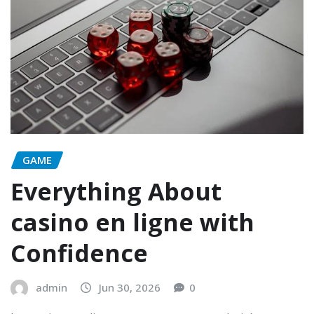
GAME
Everything About
casino en ligne with
Confidence
admin
Jun 30, 2026
0