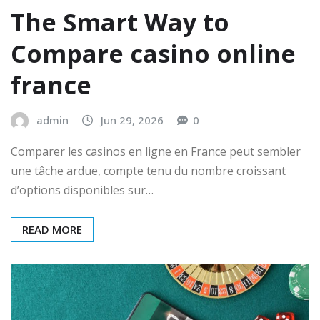
The Smart Way to
Compare casino online
france
admin
Jun 29, 2026
0
Comparer les casinos en ligne en France peut sembler
une tâche ardue, compte tenu du nombre croissant
d’options disponibles sur…
READ MORE