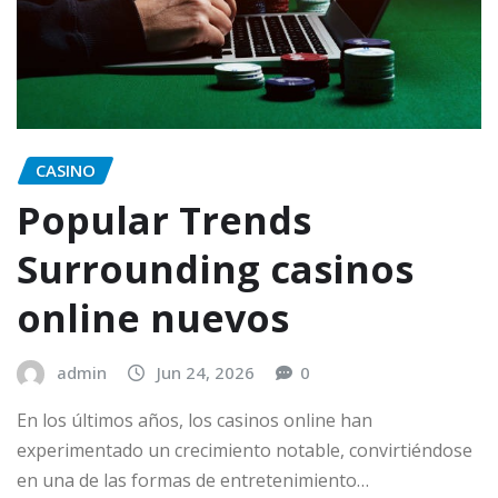
CASINO
Popular Trends
Surrounding casinos
online nuevos
admin
Jun 24, 2026
0
En los últimos años, los casinos online han
experimentado un crecimiento notable, convirtiéndose
en una de las formas de entretenimiento…