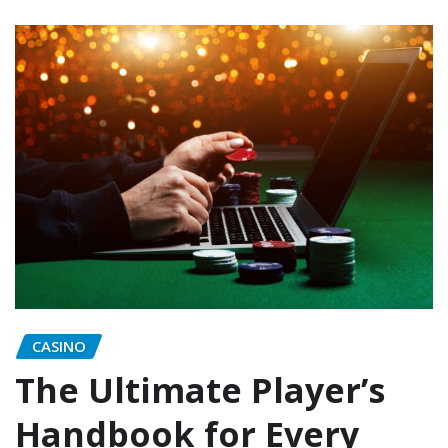
CASINO
The Ultimate Player’s
Handbook for Every