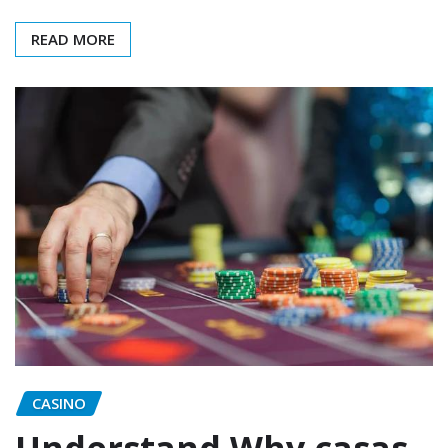
READ MORE
CASINO
Understand Why casas