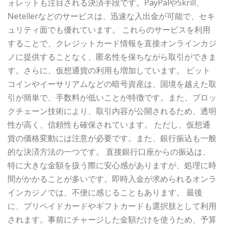
ォレットも注目される決済手段です。PayPalやSkrill、
Netellerなどのサービスは、迅速な入出金が可能で、セキ
ュリティ面でも優れています。 これらのサービスを利用
することで、クレジットカード情報を直接オンラインカジ
ノに提供することなく、匿名性を保ちながら取引ができま
す。さらに、仮想通貨の利用も増加しています。 ビット
コインやイーサリアムなどの暗号資産は、国境を越えた取
引が簡単で、手数料が低いことが特徴です。また、ブロッ
クチェーン技術により、取引内容が公開されるため、透明
性が高く、信頼性も確保されています。 ただし、仮想通
貨の価格変動には注意が必要です。また、銀行振込も一般
的な決済方法の一つです。 直接銀行口座からの振込は、
特に大きな金額を扱う際に安心感がありますが、処理に時
間がかかることが多いです。即時入金が求められるオンラ
インカジノでは、不便に感じることもあります。 最後
に、プリペイドカードやギフトカードも選択肢として利用
されます。事前にチャージした金額だけを使うため、予算