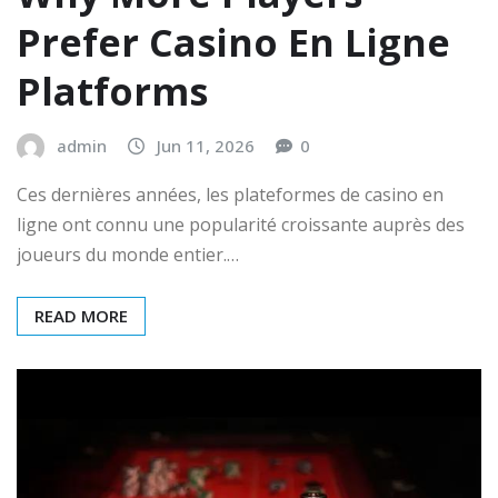
Prefer Casino En Ligne
Platforms
admin
Jun 11, 2026
0
Ces dernières années, les plateformes de casino en
ligne ont connu une popularité croissante auprès des
joueurs du monde entier.…
READ MORE