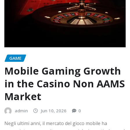
GAME
Mobile Gaming Growth
in the Casino Non AAMS
Market
admin
Jun 10, 2026
0
Negli ultimi anni, il mercato del gioco mobile ha