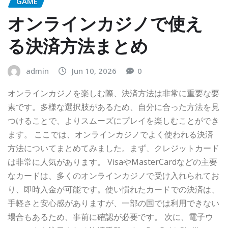
GAME
オンラインカジノで使え
る決済方法まとめ
admin
Jun 10, 2026
0
オンラインカジノを楽しむ際、決済方法は非常に重要な要
素です。多様な選択肢があるため、自分に合った方法を見
つけることで、よりスムーズにプレイを楽しむことができ
ます。 ここでは、オンラインカジノでよく使われる決済
方法についてまとめてみました。まず、クレジットカード
は非常に人気があります。 VisaやMasterCardなどの主要
なカードは、多くのオンラインカジノで受け入れられてお
り、即時入金が可能です。使い慣れたカードでの決済は、
手軽さと安心感がありますが、一部の国では利用できない
場合もあるため、事前に確認が必要です。 次に、電子ウ