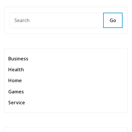
pagination
Go
Business
Health
Home
Games
Service