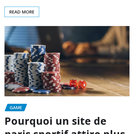
READ MORE
GAME
Pourquoi un site de
paris sportif attire plus