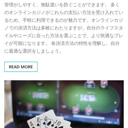
管理がしやすく、無駄遣いを防ぐことができます。 多く
のオンラインカジノがこれらの支払い方法を受け入れてい
るため、手軽に利用できるのが魅力です。オンラインカジ
ノでの決済方法は多岐にわたりますが、自分のライフスタ
イルやニーズに合った方法を選ぶことで、より快適なプレ
イが可能になります。 各決済方法の特性を理解し、自分
に最適な選択をしましょう。
READ MORE