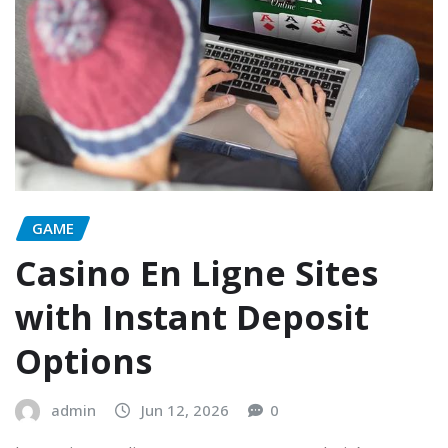
GAME
Casino En Ligne Sites
with Instant Deposit
Options
admin
Jun 12, 2026
0