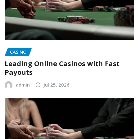
CASINO
Leading Online Casinos with Fast
Payouts
admin
Jul 25, 2026