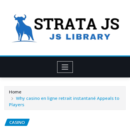
Skip
to
content
Home
Why casino en ligne retrait instantané Appeals to
Players
CASINO