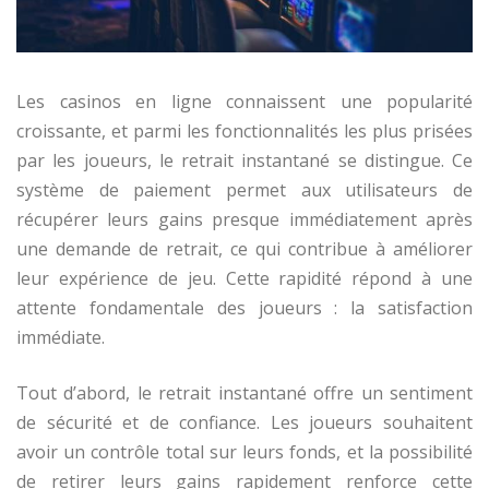
Les casinos en ligne connaissent une popularité
croissante, et parmi les fonctionnalités les plus prisées
par les joueurs, le retrait instantané se distingue. Ce
système de paiement permet aux utilisateurs de
récupérer leurs gains presque immédiatement après
une demande de retrait, ce qui contribue à améliorer
leur expérience de jeu. Cette rapidité répond à une
attente fondamentale des joueurs : la satisfaction
immédiate.
Tout d’abord, le retrait instantané offre un sentiment
de sécurité et de confiance. Les joueurs souhaitent
avoir un contrôle total sur leurs fonds, et la possibilité
de retirer leurs gains rapidement renforce cette