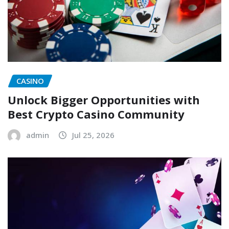
CASINO
Unlock Bigger Opportunities with
Best Crypto Casino Community
admin
Jul 25, 2026