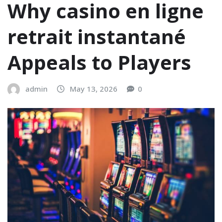
Why casino en ligne
retrait instantané
Appeals to Players
admin
May 13, 2026
0