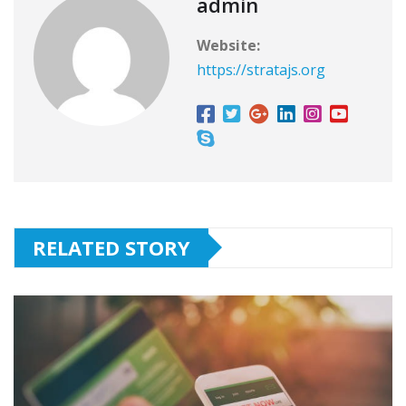
admin
Website:
https://stratajs.org
RELATED STORY