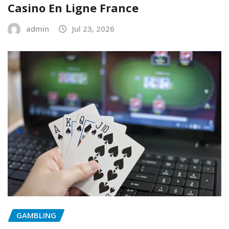
Casino En Ligne France
admin
Jul 23, 2026
GAMBLING