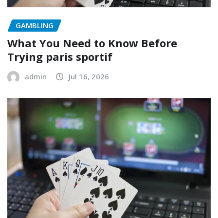
GAMBLING
What You Need to Know Before
Trying paris sportif
admin
Jul 16, 2026