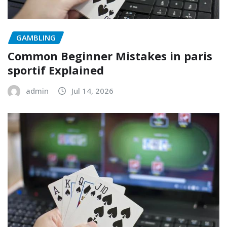
GAMBLING
Common Beginner Mistakes in paris
sportif Explained
admin
Jul 14, 2026