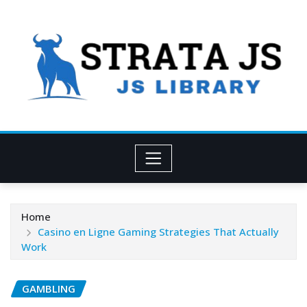
Skip
to
content
Home
Casino en Ligne Gaming Strategies That Actually
Work
GAMBLING