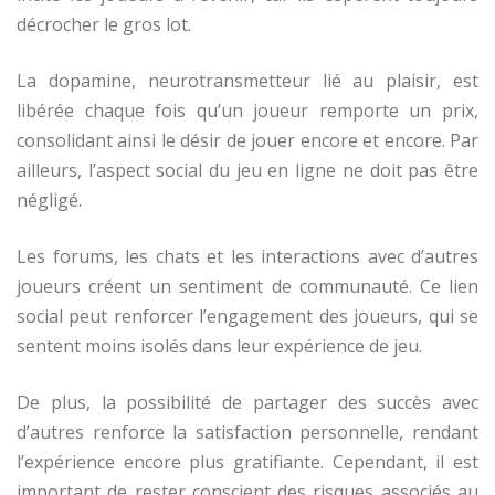
décrocher le gros lot.
La dopamine, neurotransmetteur lié au plaisir, est
libérée chaque fois qu’un joueur remporte un prix,
consolidant ainsi le désir de jouer encore et encore. Par
ailleurs, l’aspect social du jeu en ligne ne doit pas être
négligé.
Les forums, les chats et les interactions avec d’autres
joueurs créent un sentiment de communauté. Ce lien
social peut renforcer l’engagement des joueurs, qui se
sentent moins isolés dans leur expérience de jeu.
De plus, la possibilité de partager des succès avec
d’autres renforce la satisfaction personnelle, rendant
l’expérience encore plus gratifiante. Cependant, il est
important de rester conscient des risques associés au