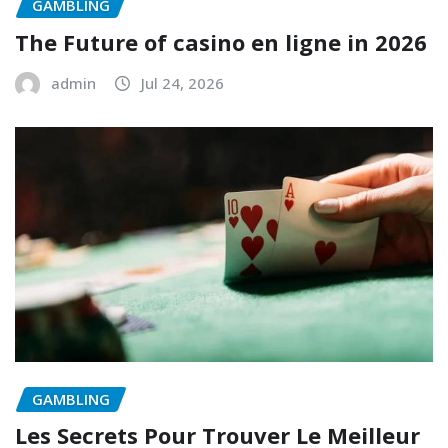
GAMBLING
The Future of casino en ligne in 2026
admin
Jul 24, 2026
GAMBLING
Les Secrets Pour Trouver Le Meilleur