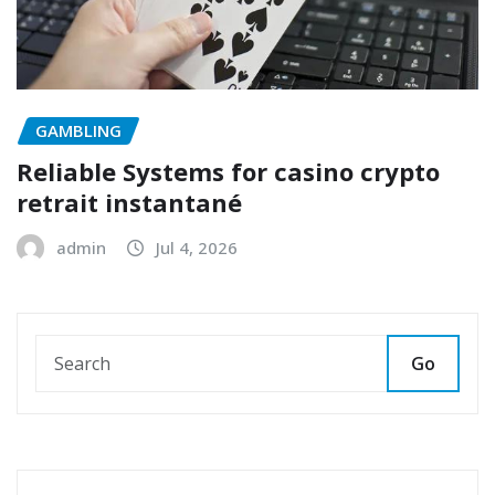
GAMBLING
Reliable Systems for casino crypto
retrait instantané
admin
Jul 4, 2026
Go