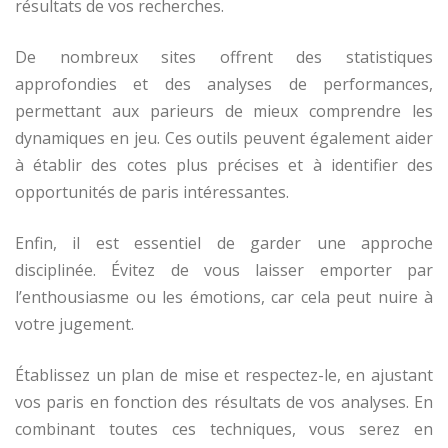
résultats de vos recherches.
De nombreux sites offrent des statistiques
approfondies et des analyses de performances,
permettant aux parieurs de mieux comprendre les
dynamiques en jeu. Ces outils peuvent également aider
à établir des cotes plus précises et à identifier des
opportunités de paris intéressantes.
Enfin, il est essentiel de garder une approche
disciplinée. Évitez de vous laisser emporter par
l’enthousiasme ou les émotions, car cela peut nuire à
votre jugement.
Établissez un plan de mise et respectez-le, en ajustant
vos paris en fonction des résultats de vos analyses. En
combinant toutes ces techniques, vous serez en