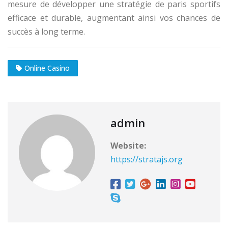
mesure de développer une stratégie de paris sportifs
efficace et durable, augmentant ainsi vos chances de
succès à long terme.
Online Casino
admin
Website:
https://stratajs.org