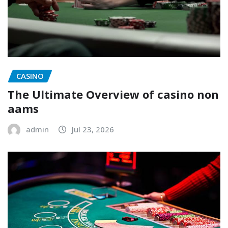
CASINO
The Ultimate Overview of casino non
aams
admin
Jul 23, 2026