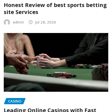
Honest Review of best sports betting
site Services
admin
Jul 28, 2026
CASINO
Leading Online Casinos with Fast