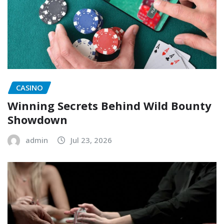
CASINO
Winning Secrets Behind Wild Bounty
Showdown
admin
Jul 23, 2026