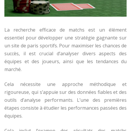
La recherche efficace de matchs est un élément
essentiel pour développer une stratégie gagnante sur
un site de paris sportifs. Pour maximiser les chances de
succès, il est crucial d’analyser divers aspects des
équipes et des joueurs, ainsi que les tendances du
marché.
Cela nécessite une approche méthodique et
rigoureuse, qui s’appuie sur des données fiables et des
outils d’analyse performants. L’une des premières
étapes consiste à étudier les performances passées des
équipes.
Cela inclut l’examen des résultats des matchs