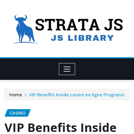
Skip
to
content
Home
VIP Benefits Inside casino en ligne Programs
CASINO
VIP Benefits Inside