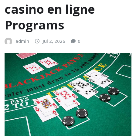
casino en ligne
Programs
admin
Jul 2, 2026
0