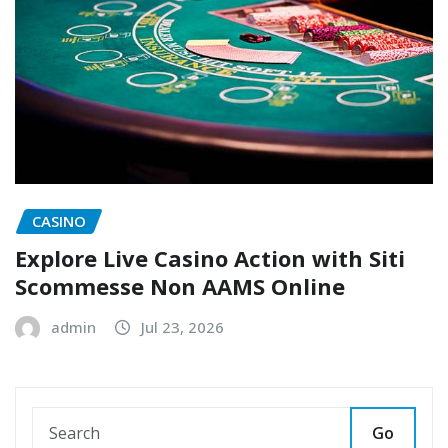
CASINO
Explore Live Casino Action with Siti
Scommesse Non AAMS Online
admin
Jul 23, 2026
Go