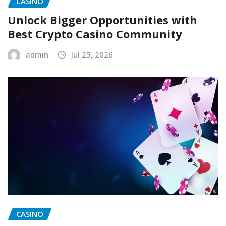
CASINO
Unlock Bigger Opportunities with
Best Crypto Casino Community
admin
Jul 25, 2026
CASINO