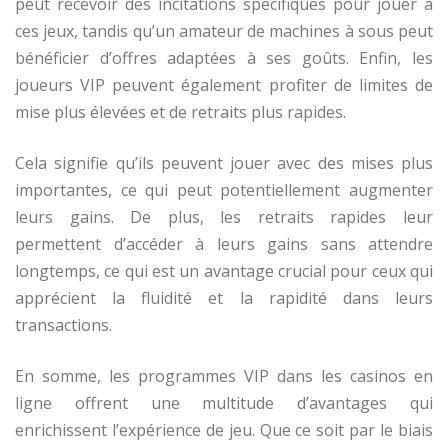
peut recevoir des incitations spécifiques pour jouer à
ces jeux, tandis qu’un amateur de machines à sous peut
bénéficier d’offres adaptées à ses goûts. Enfin, les
joueurs VIP peuvent également profiter de limites de
mise plus élevées et de retraits plus rapides.
Cela signifie qu’ils peuvent jouer avec des mises plus
importantes, ce qui peut potentiellement augmenter
leurs gains. De plus, les retraits rapides leur
permettent d’accéder à leurs gains sans attendre
longtemps, ce qui est un avantage crucial pour ceux qui
apprécient la fluidité et la rapidité dans leurs
transactions.
En somme, les programmes VIP dans les casinos en
ligne offrent une multitude d’avantages qui
enrichissent l’expérience de jeu. Que ce soit par le biais