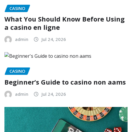
CASINO
What You Should Know Before Using
a casino en ligne
admin
Jul 24, 2026
CASINO
Beginner’s Guide to casino non aams
admin
Jul 24, 2026