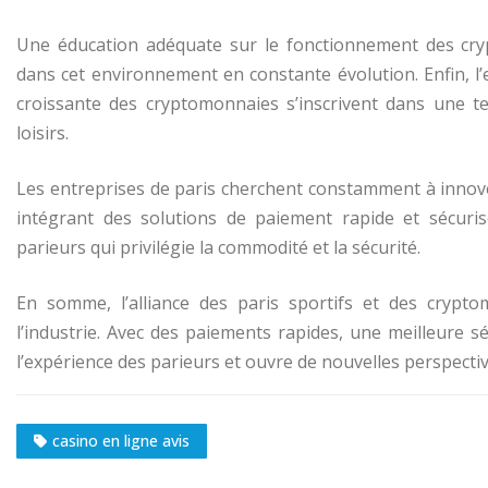
Une éducation adéquate sur le fonctionnement des cry
dans cet environnement en constante évolution. Enfin, l’
croissante des cryptomonnaies s’inscrivent dans une t
loisirs.
Les entreprises de paris cherchent constamment à innover
intégrant des solutions de paiement rapide et sécuri
parieurs qui privilégie la commodité et la sécurité.
En somme, l’alliance des paris sportifs et des crypt
l’industrie. Avec des paiements rapides, une meilleure 
l’expérience des parieurs et ouvre de nouvelles perspective
casino en ligne avis