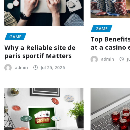
GAME
GAME
Top Benefits
at a casino 
Why a Reliable site de
paris sportif Matters
admin
J
admin
Jul 25, 2026