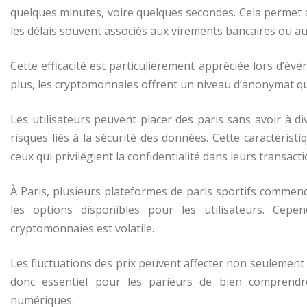
quelques minutes, voire quelques secondes. Cela permet 
les délais souvent associés aux virements bancaires ou aux
Cette efficacité est particulièrement appréciée lors d’
plus, les cryptomonnaies offrent un niveau d’anonymat q
Les utilisateurs peuvent placer des paris sans avoir à di
risques liés à la sécurité des données. Cette caractérist
ceux qui privilégient la confidentialité dans leurs transacti
À Paris, plusieurs plateformes de paris sportifs commenc
les options disponibles pour les utilisateurs. Cep
cryptomonnaies est volatile.
Les fluctuations des prix peuvent affecter non seulement l
donc essentiel pour les parieurs de bien comprendre
numériques.