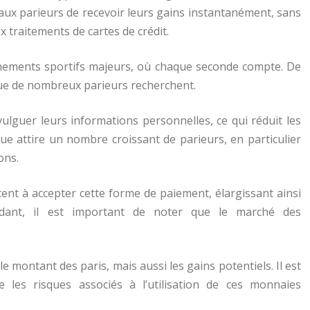
aux parieurs de recevoir leurs gains instantanément, sans
 traitements de cartes de crédit.
événements sportifs majeurs, où chaque seconde compte. De
ue de nombreux parieurs recherchent.
vulguer leurs informations personnelles, ce qui réduit les
ique attire un nombre croissant de parieurs, en particulier
ons.
ent à accepter cette forme de paiement, élargissant ainsi
endant, il est important de noter que le marché des
e montant des paris, mais aussi les gains potentiels. Il est
 les risques associés à l’utilisation de ces monnaies